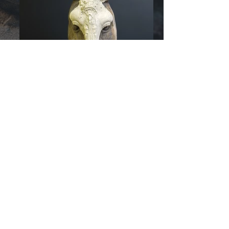
© 2026 by
RozzRood