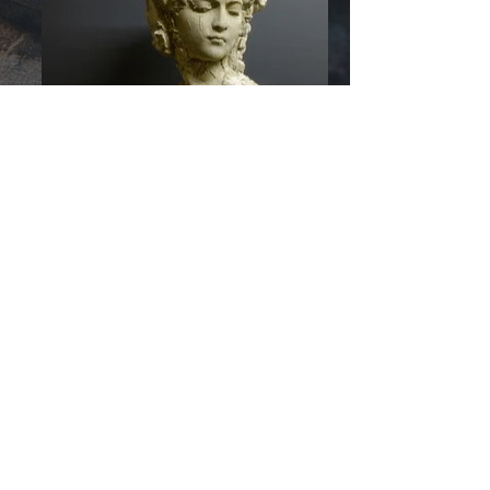
© 2026 by
RozzRood