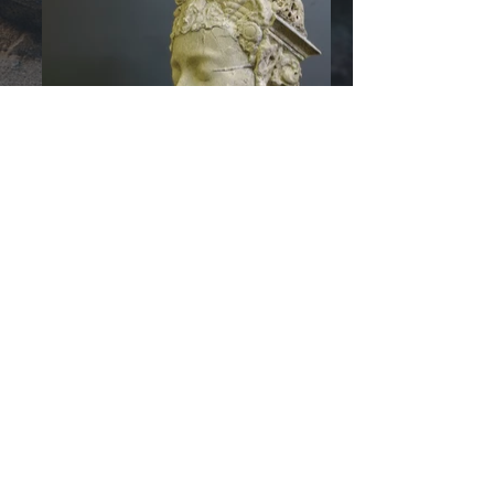
© 2026 by
RozzRood