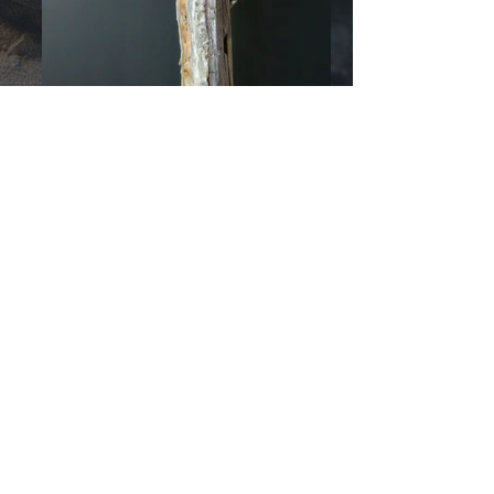
© 2026 by
RozzRood