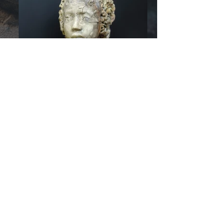
© 2026 by
RozzRood