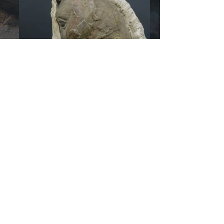
© 2026 by
RozzRood