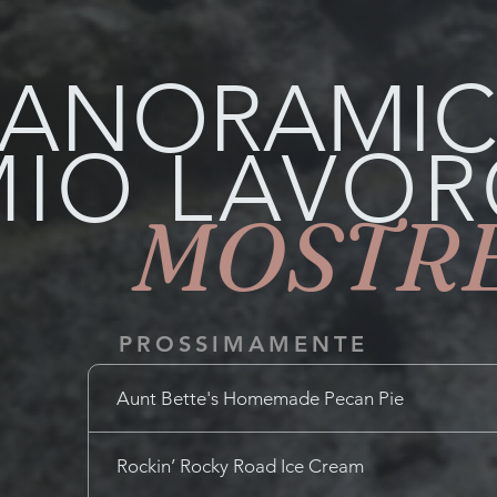
PANORAMI
MIO LAVO
MOSTR
PROSSIMAMENTE
Aunt Bette's Homemade Pecan Pie
Rockin’ Rocky Road Ice Cream