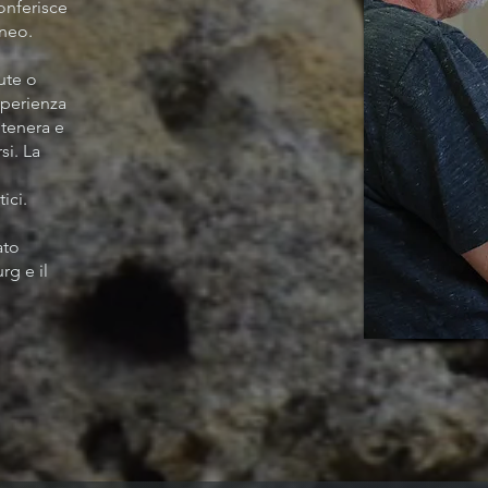
onferisce
aneo.
ute o
sperienza
tenera e
si. La
ici.
ato
rg e il
e