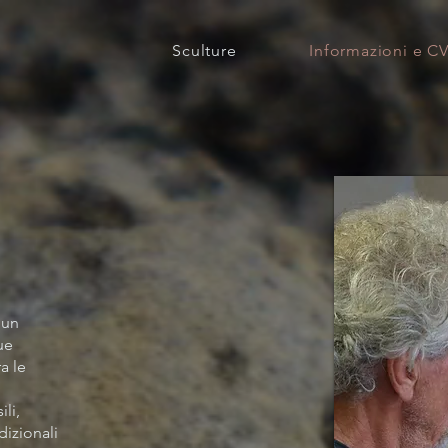
Sculture
Informazioni e C
 un
ue
a le
li,
dizionali