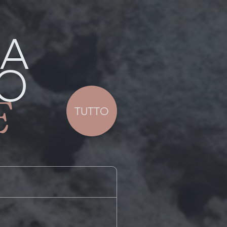
CA
RO
E
TUTTO