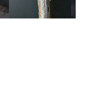
© 2026 di
RozzRood