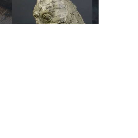
© 2026 di
RozzRood