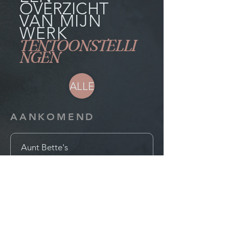
OVERZICHT
VAN MIJN
WERK
TENTOONSTELLI
NGEN
ALLE
AANKOMEND
Aunt Bette's
Homemade
Pecan Pie
Rockin’ Rocky
Road Ice
Cream