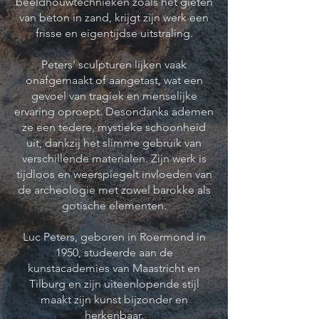
beeldhouwtechnieken zoals het gieten
van beton in zand, krijgt zijn werk een
frisse en eigentijdse uitstraling.
Peters' sculpturen lijken vaak
onafgemaakt of aangetast, wat een
gevoel van tragiek en menselijke
ervaring oproept. Desondanks ademen
ze een tedere, mystieke schoonheid
uit, dankzij het slimme gebruik van
verschillende materialen. Zijn werk is
tijdloos en weerspiegelt invloeden van
de archeologie met zowel barokke als
gotische elementen.
Luc Peters, geboren in Roermond in
1950, studeerde aan de
kunstacademies van Maastricht en
Tilburg en zijn uiteenlopende stijl
maakt zijn kunst bijzonder en
herkenbaar.