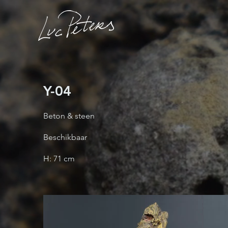
Y-04
Beton & steen
Beschikbaar
H: 71 cm