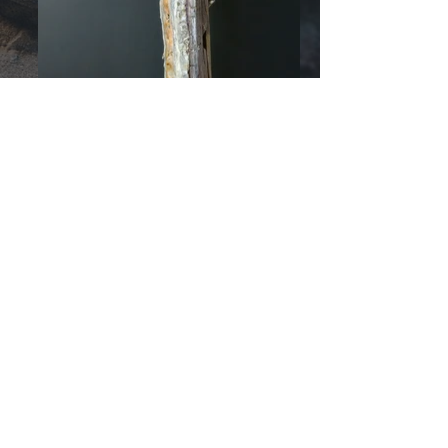
© 2026 door
RozzRood