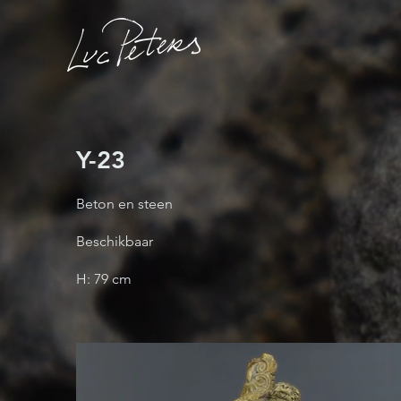
Y-23
Beton en steen
Beschikbaar
H: 79 cm